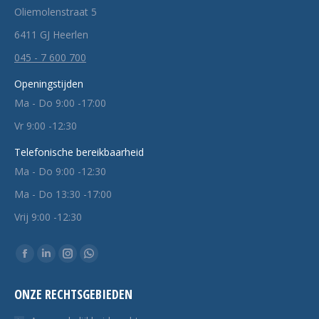
Oliemolenstraat 5
6411 GJ Heerlen
045 - 7 600 700
Openingstijden
Ma - Do 9:00 -17:00
Vr 9:00 -12:30
Telefonische bereikbaarheid
Ma - Do 9:00 -12:30
Ma - Do 13:30 -17:00
Vrij 9:00 -12:30
Vind ons op:
Facebook
Linkedin
Instagram
Whatsapp
pagina
pagina
pagina
pagina
ONZE RECHTSGEBIEDEN
opent
opent
opent
opent
in
in
in
in