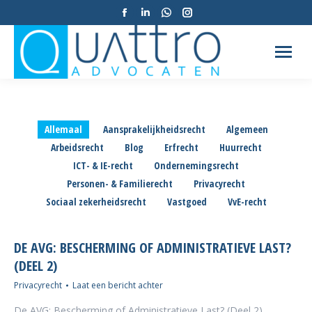
Facebook
Linkedin
Whatsapp
Instagram
pagina
pagina
pagina
pagina
opent
opent
opent
opent
in
in
in
in
een
een
een
een
nieuw
nieuw
nieuw
nieuw
tabblad
tabblad
tabblad
tabblad
Allemaal
Aansprakelijkheidsrecht
Algemeen
Arbeidsrecht
Blog
Erfrecht
Huurrecht
ICT- & IE-recht
Ondernemingsrecht
Personen- & Familierecht
Privacyrecht
Sociaal zekerheidsrecht
Vastgoed
VvE-recht
DE AVG: BESCHERMING OF ADMINISTRATIEVE LAST?
(DEEL 2)
Privacyrecht
Laat een bericht achter
De AVG: Bescherming of Administratieve Last? (Deel 2)