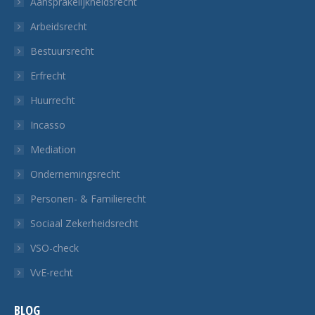
Aansprakelijkheidsrecht
een
een
een
een
Arbeidsrecht
nieuw
nieuw
nieuw
nieuw
Bestuursrecht
tabblad
tabblad
tabblad
tabblad
Erfrecht
Huurrecht
Incasso
Mediation
Ondernemingsrecht
Personen- & Familierecht
Sociaal Zekerheidsrecht
VSO-check
VvE-recht
BLOG