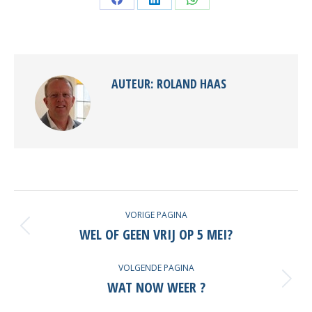
Deel
Deel
Deel
knoppen
knoppen
knoppen
AUTEUR:
ROLAND HAAS
POST
VORIGE PAGINA
NAVIGATION
WEL OF GEEN VRIJ OP 5 MEI?
Vorige
post
VOLGENDE PAGINA
WAT NOW WEER ?
Volgende
post