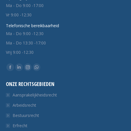
Ma - Do 9:00 -17:00
Vr 9:00 -12:30
Telefonische bereikbaarheid
Ma - Do 9:00 -12:30
Ma - Do 13:30 -17:00
Vrij 9:00 -12:30
Vind ons op:
Facebook
Linkedin
Instagram
Whatsapp
pagina
pagina
pagina
pagina
ONZE RECHTSGEBIEDEN
opent
opent
opent
opent
in
in
in
in
Aansprakelijkheidsrecht
een
een
een
een
Arbeidsrecht
nieuw
nieuw
nieuw
nieuw
Bestuursrecht
tabblad
tabblad
tabblad
tabblad
Erfrecht