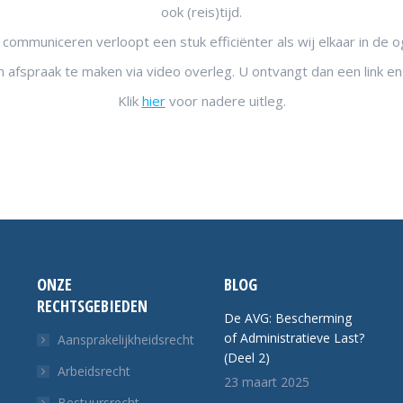
ook (reis)tijd.
mmuniceren verloopt een stuk efficiënter als wij elkaar in de o
afspraak te maken via video overleg. U ontvangt dan een link en
Klik
hier
voor nadere uitleg.
ONZE
BLOG
RECHTSGEBIEDEN
De AVG: Bescherming
of Administratieve Last?
Aansprakelijkheidsrecht
(Deel 2)
Arbeidsrecht
23 maart 2025
Bestuursrecht