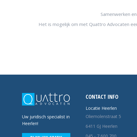
Samenwerken en co
Het is mogelijk om met Quattro Advocaten een 
CONTACT INFO
Locatie Heerlen
Oliemolenstraat 5
Uw juridisch specialist in
Heerlen!
6411 GJ Heerlen
045 - 7 600 700