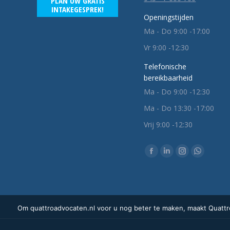
PLAN UW GRATIS
INTAKEGESPREK!
Openingstijden
Ma - Do 9:00 -17:00
Vr 9:00 -12:30
Telefonische
bereikbaarheid
Ma - Do 9:00 -12:30
Ma - Do 13:30 -17:00
Vrij 9:00 -12:30
Vind ons op:
Facebook
Linkedin
Instagram
Whatsap
pagina
pagina
pagina
pagina
opent
opent
opent
opent
in
in
in
in
Om quattroadvocaten.nl voor u nog beter te maken, maakt Quattro
een
een
een
een
nieuw
nieuw
nieuw
nieuw