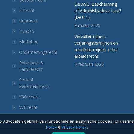
De AVG: Bescherming
Erfrecht
of Administratieve Last?
(Deel 1)
Huurrecht
9 maart 2025
Incasso
Vervaltermijnen,
Mediation
verjaringstermijnen en
reactietermijnen in het
Ondernemingsrecht
arbeidsrecht
Personen- &
5 februari 2025
Familierecht
Sociaal
Zekerheidsrecht
p
VSO-check
VvE-recht
 Advocaten gebruik van functionele en analytische cookies (of daarmee
Policy
&
Privacy Policy
.