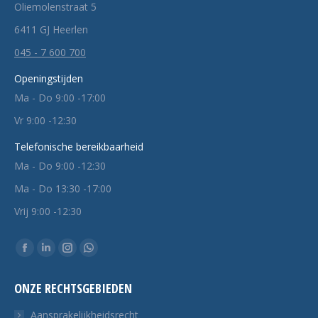
Oliemolenstraat 5
6411 GJ Heerlen
045 - 7 600 700
Openingstijden
Ma - Do 9:00 -17:00
Vr 9:00 -12:30
Telefonische bereikbaarheid
Ma - Do 9:00 -12:30
Ma - Do 13:30 -17:00
Vrij 9:00 -12:30
Vind ons op:
Facebook
Linkedin
Instagram
Whatsapp
pagina
pagina
pagina
pagina
ONZE RECHTSGEBIEDEN
opent
opent
opent
opent
in
in
in
in
Aansprakelijkheidsrecht