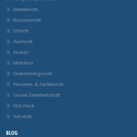
een
een
een
een
Arbeidsrecht
nieuw
nieuw
nieuw
nieuw
Bestuursrecht
tabblad
tabblad
tabblad
tabblad
Erfrecht
Huurrecht
Incasso
Mediation
Ondernemingsrecht
Personen- & Familierecht
Sociaal Zekerheidsrecht
VSO-check
VvE-recht
BLOG