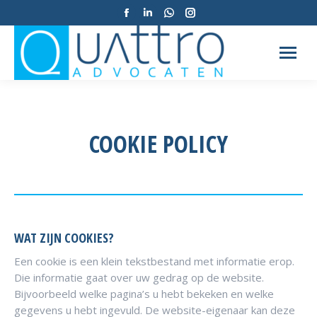
Facebook
Linkedin
Whatsapp
Instagram
pagina
pagina
pagina
pagina
opent
opent
opent
opent
in
in
in
in
een
een
een
een
nieuw
nieuw
nieuw
nieuw
tabblad
tabblad
tabblad
tabblad
COOKIE POLICY
WAT ZIJN COOKIES?
Een cookie is een klein tekstbestand met informatie erop.
Die informatie gaat over uw gedrag op de website.
Bijvoorbeeld welke pagina’s u hebt bekeken en welke
gegevens u hebt ingevuld. De website-eigenaar kan deze