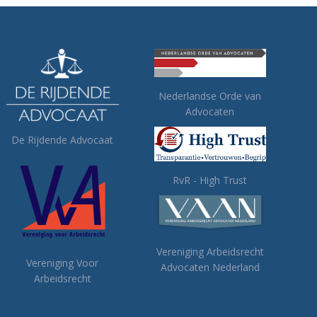
Nederlandse Orde van
Advocaten
De Rijdende Advocaat
RvR - High Trust
Vereniging Arbeidsrecht
Vereniging Voor
Advocaten Nederland
Arbeidsrecht