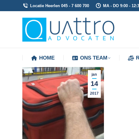
Locatie Heerlen 045 - 7 600 700
MA - DO 9:00 - 12:3
HOME
ONS TEAM
HOME
ONS TEAM
jan
14
2017