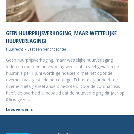
GEEN HUURPRIJSVERHOGING, MAAR WETTELIJKE
HUURVERLAGING!
Huurrecht
Laat een bericht achter
Geen huurprijsverhoging, maar wettelijke huurverlaging!
Iedereen met een huurwoning weet dat in veel gevallen de
huurprijs per 1 juni wordt geïndexeerd met het door de
overheid vastgestelde percentage. Echter dit jaar heeft de
overheid iets geheel anders besloten. Door de coronacrisis
heeft de overheid al bepaald dat de huurverhoging dit jaar op
0% is gezet.…
Lees verder