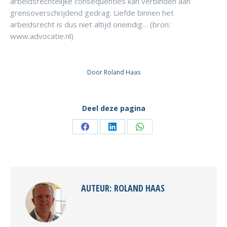
arbeidsrechtelijke consequenties kan verbinden aan
grensoverschrijdend gedrag. Liefde binnen het
arbeidsrecht is dus niet altijd oneindig… (bron:
www.advocatie.nl)
Door
Roland Haas
Deel deze pagina
Deel
Deel
Deel
knoppen
knoppen
knoppen
AUTEUR:
ROLAND HAAS