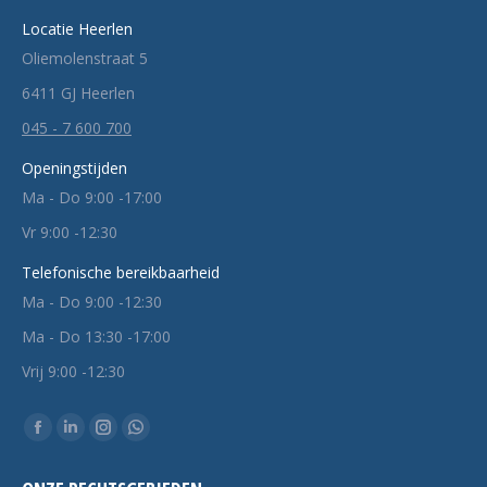
Locatie Heerlen
Oliemolenstraat 5
6411 GJ Heerlen
045 - 7 600 700
Openingstijden
Ma - Do 9:00 -17:00
Vr 9:00 -12:30
Telefonische bereikbaarheid
Ma - Do 9:00 -12:30
Ma - Do 13:30 -17:00
Vrij 9:00 -12:30
Vind ons op:
Facebook
Linkedin
Instagram
Whatsapp
pagina
pagina
pagina
pagina