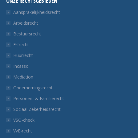
ONZE RECHTSGEBIEDEN
opent
opent
opent
opent
in
in
in
in
Aansprakelijkheidsrecht
een
een
een
een
Arbeidsrecht
nieuw
nieuw
nieuw
nieuw
Bestuursrecht
tabblad
tabblad
tabblad
tabblad
Erfrecht
Huurrecht
Incasso
Mediation
Ondernemingsrecht
Personen- & Familierecht
Sociaal Zekerheidsrecht
VSO-check
VvE-recht