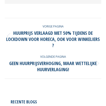
POST
VORIGE PAGINA
NAVIGATION
HUURPRIJS VERLAAGD MET 50% TIJDENS DE
LOCKDOWN VOOR HORECA, OOK VOOR WINKELIERS
Vorige
post
?
VOLGENDE PAGINA
GEEN HUURPRIJSVERHOGING, MAAR WETTELIJKE
Volgende
HUURVERLAGING!
post
RECENTE BLOGS