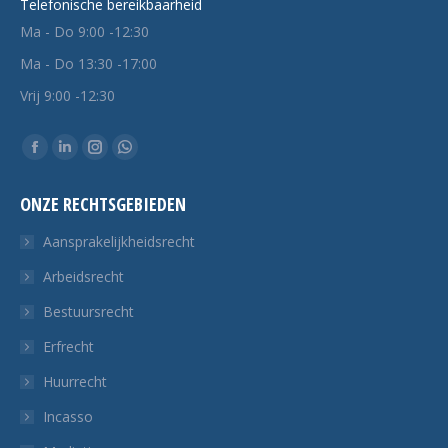
Telefonische bereikbaarheid
Ma - Do 9:00 -12:30
Ma - Do 13:30 -17:00
Vrij 9:00 -12:30
Vind ons op:
Facebook
Linkedin
Instagram
Whatsapp
pagina
pagina
pagina
pagina
ONZE RECHTSGEBIEDEN
opent
opent
opent
opent
in
in
in
in
Aansprakelijkheidsrecht
een
een
een
een
Arbeidsrecht
nieuw
nieuw
nieuw
nieuw
Bestuursrecht
tabblad
tabblad
tabblad
tabblad
Erfrecht
Huurrecht
Incasso