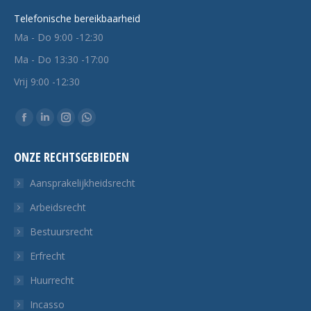
Telefonische bereikbaarheid
Ma - Do 9:00 -12:30
Ma - Do 13:30 -17:00
Vrij 9:00 -12:30
Vind ons op:
Facebook
Linkedin
Instagram
Whatsapp
pagina
pagina
pagina
pagina
ONZE RECHTSGEBIEDEN
opent
opent
opent
opent
in
in
in
in
Aansprakelijkheidsrecht
een
een
een
een
Arbeidsrecht
nieuw
nieuw
nieuw
nieuw
Bestuursrecht
tabblad
tabblad
tabblad
tabblad
Erfrecht
Huurrecht
Incasso