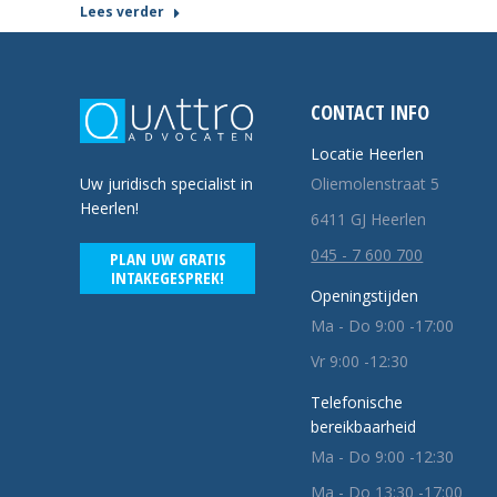
Lees verder
CONTACT INFO
Locatie Heerlen
Oliemolenstraat 5
Uw juridisch specialist in
Heerlen!
6411 GJ Heerlen
045 - 7 600 700
PLAN UW GRATIS
INTAKEGESPREK!
Openingstijden
Ma - Do 9:00 -17:00
Vr 9:00 -12:30
Telefonische
bereikbaarheid
Ma - Do 9:00 -12:30
Ma - Do 13:30 -17:00