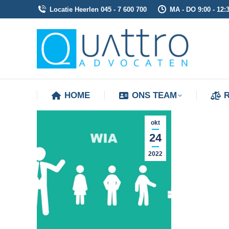
Locatie Heerlen 045 - 7 600 700
MA - DO 9:00 - 12:3
HOME
ONS TEAM
HOME
ONS TEAM
okt
24
2022