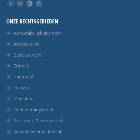
Vind ons op:
Facebook
Linkedin
Instagram
Whatsapp
pagina
pagina
pagina
pagina
ONZE RECHTSGEBIEDEN
opent
opent
opent
opent
in
in
in
in
Aansprakelijkheidsrecht
een
een
een
een
Arbeidsrecht
nieuw
nieuw
nieuw
nieuw
Bestuursrecht
tabblad
tabblad
tabblad
tabblad
Erfrecht
Huurrecht
Incasso
Mediation
Ondernemingsrecht
Personen- & Familierecht
Sociaal Zekerheidsrecht