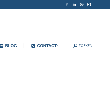
Facebook
Linkedin
Whatsapp
Instagram
ZOEKEN
Search:
BLOG
CONTACT
pagina
pagina
pagina
pagina
opent
opent
opent
opent
in
in
in
in
een
een
een
een
nieuw
nieuw
nieuw
nieuw
tabblad
tabblad
ZOEKEN
tabblad
tabblad
Search:
BLOG
CONTACT