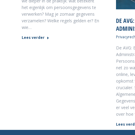
we dieper in de praktijk: wat betekent
het eigenlijk om persoonsgegevens te
verwerken? Mag je zomaar gegevens
DE AVG
verzamelen? Welke regels gelden er? En
ADMINIS
wie…
Privacyrech
Lees verder
De AVG: 
Administr
Persoons
net zo wa
online, l
opkomst 
crucialer.
Algemene
Gegevensb
er veel ve
over hoe
Lees verd