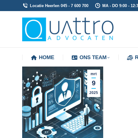
Locatie Heerlen 045 - 7 600 700
MA - DO 9:00 - 12:3
HOME
ONS TEAM
HOME
ONS TEAM
mrt
9
2025