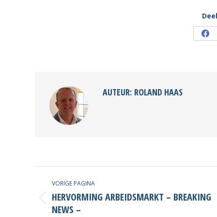
Dee
Dee
kn
AUTEUR:
ROLAND HAAS
POST
VORIGE PAGINA
NAVIGATION
HERVORMING ARBEIDSMARKT – BREAKING
Vorige
NEWS –
post