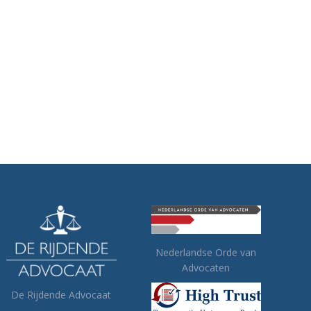
Nederlandse Orde van
Advocaten
De Rijdende Advocaat