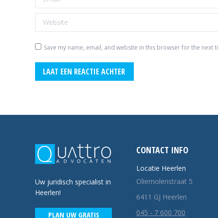
Website
Save my name, email, and website in this browser for the next 
LAAT EEN REACTIE ACHTER
CONTACT INFO
Locatie Heerlen
Oliemolenstraat 5
Uw juridisch specialist in
Heerlen!
6411 GJ Heerlen
045 - 7 600 700
PLAN UW GRATIS