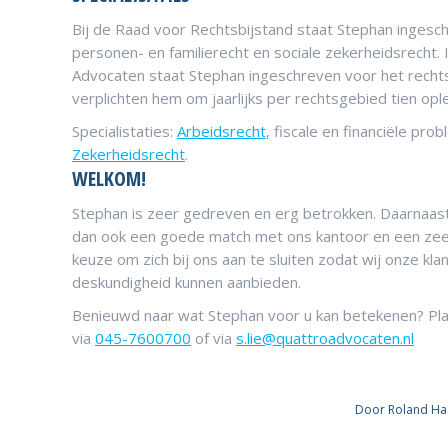
Bij de Raad voor Rechtsbijstand staat Stephan ingesc
personen- en familierecht en sociale zekerheidsrecht
Advocaten staat Stephan ingeschreven voor het rechts
verplichten hem om jaarlijks per rechtsgebied tien opl
Specialistaties:
Arbeidsrecht
, fiscale en financiële pro
Zekerheidsrecht
.
WELKOM!
Stephan is zeer gedreven en erg betrokken. Daarnaast 
dan ook een goede match met ons kantoor en een zeer 
keuze om zich bij ons aan te sluiten zodat wij onze kla
deskundigheid kunnen aanbieden.
Benieuwd naar wat Stephan voor u kan betekenen? Pla
via
045-7600700
of via
s.lie@quattroadvocaten.nl
Door
Roland Ha