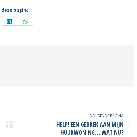
l deze pagina
l
Deel
Deel
oppen
knoppen
knoppen
VOLGENDE PAGINA
HELP! EEN GEBREK AAN MIJN
Volgende
HUURWONING… WAT NU?
post