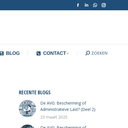
Facebook
Linkedin
Whatsapp
Instagram
ZOEKEN
Search:
BLOG
CONTACT
pagina
pagina
pagina
pagina
opent
opent
opent
opent
in
in
in
in
een
een
een
een
nieuw
nieuw
nieuw
nieuw
tabblad
tabblad
ZOEKEN
tabblad
tabblad
Search:
BLOG
CONTACT
RECENTE BLOGS
De AVG: Bescherming of
Administratieve Last? (Deel 2)
23 maart 2025
De AVG: Bescherming of