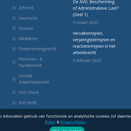
De AVG: Bescherming
Erfrecht
of Administratieve Last?
(Deel 1)
Huurrecht
9 maart 2025
Incasso
Vervaltermijnen,
Mediation
verjaringstermijnen en
reactietermijnen in het
Ondernemingsrecht
arbeidsrecht
Personen- &
5 februari 2025
Familierecht
Sociaal
Zekerheidsrecht
p
VSO-check
VvE-recht
 Advocaten gebruik van functionele en analytische cookies (of daarmee
Policy
&
Privacy Policy
.
Oké, ga verder!