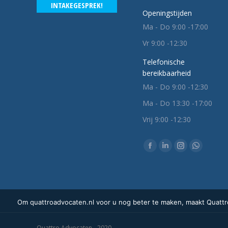
INTAKEGESPREK!
Openingstijden
Ma - Do 9:00 -17:00
Vr 9:00 -12:30
Telefonische
bereikbaarheid
Ma - Do 9:00 -12:30
Ma - Do 13:30 -17:00
Vrij 9:00 -12:30
Vind ons op:
Facebook
Linkedin
Instagram
Whatsap
pagina
pagina
pagina
pagina
opent
opent
opent
opent
in
in
in
in
Om quattroadvocaten.nl voor u nog beter te maken, maakt Quattro
een
een
een
een
nieuw
nieuw
nieuw
nieuw
Quattro Advocaten - 2020