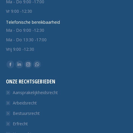
Ma - Do 9:00 -17:00
Vr 9:00 -12:30
Telefonische bereikbaarheid
Ma - Do 9:00 -12:30
Ma - Do 13:30 -17:00
Vrij 9:00 -12:30
Vind ons op:
Facebook
Linkedin
Instagram
Whatsapp
pagina
pagina
pagina
pagina
ONZE RECHTSGEBIEDEN
opent
opent
opent
opent
in
in
in
in
Aansprakelijkheidsrecht
een
een
een
een
Arbeidsrecht
nieuw
nieuw
nieuw
nieuw
Bestuursrecht
tabblad
tabblad
tabblad
tabblad
Erfrecht