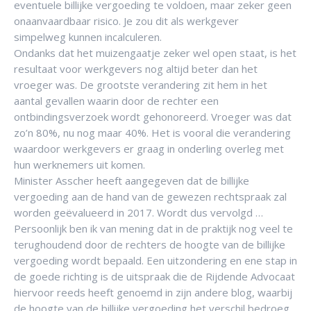
eventuele billijke vergoeding te voldoen, maar zeker geen
onaanvaardbaar risico. Je zou dit als werkgever
simpelweg kunnen incalculeren.
Ondanks dat het muizengaatje zeker wel open staat, is het
resultaat voor werkgevers nog altijd beter dan het
vroeger was. De grootste verandering zit hem in het
aantal gevallen waarin door de rechter een
ontbindingsverzoek wordt gehonoreerd. Vroeger was dat
zo’n 80%, nu nog maar 40%. Het is vooral die verandering
waardoor werkgevers er graag in onderling overleg met
hun werknemers uit komen.
Minister Asscher heeft aangegeven dat de billijke
vergoeding aan de hand van de gewezen rechtspraak zal
worden geëvalueerd in 2017. Wordt dus vervolgd …
Persoonlijk ben ik van mening dat in de praktijk nog veel te
terughoudend door de rechters de hoogte van de billijke
vergoeding wordt bepaald. Een uitzondering en ene stap in
de goede richting is de uitspraak die de Rijdende Advocaat
hiervoor reeds heeft genoemd in zijn andere blog, waarbij
de hoogte van de billijke vergoeding het verschil bedroeg