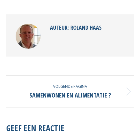
knoppen
knoppen
knoppen
AUTEUR:
ROLAND HAAS
POST
VOLGENDE PAGINA
NAVIGATION
SAMENWONEN EN ALIMENTATIE ?
Volgende
post
GEEF EEN REACTIE