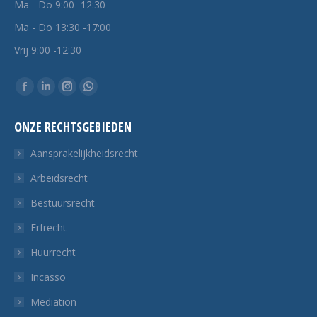
Ma - Do 9:00 -12:30
Ma - Do 13:30 -17:00
Vrij 9:00 -12:30
Vind ons op:
Facebook
Linkedin
Instagram
Whatsapp
pagina
pagina
pagina
pagina
ONZE RECHTSGEBIEDEN
opent
opent
opent
opent
in
in
in
in
Aansprakelijkheidsrecht
een
een
een
een
Arbeidsrecht
nieuw
nieuw
nieuw
nieuw
Bestuursrecht
tabblad
tabblad
tabblad
tabblad
Erfrecht
Huurrecht
Incasso
Mediation