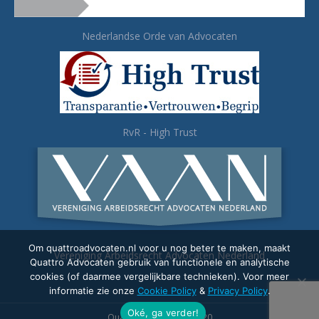
Nederlandse Orde van Advocaten
RvR - High Trust
Om quattroadvocaten.nl voor u nog beter te maken, maakt
Vereniging Arbeidsrecht Advocaten Nederland
Quattro Advocaten gebruik van functionele en analytische
cookies (of daarmee vergelijkbare technieken). Voor meer
informatie zie onze
Cookie Policy
&
Privacy Policy
.
Oké, ga verder!
Quattro Advocaten - 2020