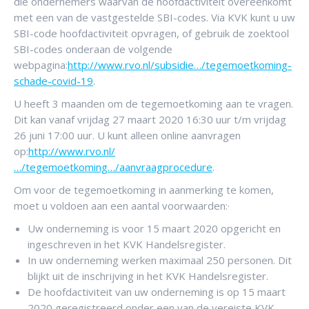
die ondernemers waarvan de hoofdactiviteit overeenkomt
met een van de vastgestelde SBI-codes. Via KVK kunt u uw
SBI-code hoofdactiviteit opvragen, of gebruik de zoektool
SBI-codes onderaan de volgende
webpagina:
http://www.rvo.nl/subsidie…/tegemoetkoming-
schade-covid-19
.
U heeft 3 maanden om de tegemoetkoming aan te vragen.
Dit kan vanaf vrijdag 27 maart 2020 16:30 uur t/m vrijdag
26 juni 17:00 uur. U kunt alleen online aanvragen
op:
http://www.rvo.nl/
…/tegemoetkoming…/aanvraagprocedure
.
Om voor de tegemoetkoming in aanmerking te komen,
moet u voldoen aan een aantal voorwaarden:·
Uw onderneming is voor 15 maart 2020 opgericht en
ingeschreven in het KVK Handelsregister.
In uw onderneming werken maximaal 250 personen. Dit
blijkt uit de inschrijving in het KVK Handelsregister.
De hoofdactiviteit van uw onderneming is op 15 maart
2020 geregistreerd onder een van de vereiste KVK