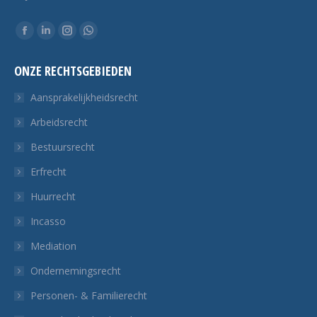
Vind ons op:
Facebook
Linkedin
Instagram
Whatsapp
pagina
pagina
pagina
pagina
ONZE RECHTSGEBIEDEN
opent
opent
opent
opent
in
in
in
in
Aansprakelijkheidsrecht
een
een
een
een
Arbeidsrecht
nieuw
nieuw
nieuw
nieuw
Bestuursrecht
tabblad
tabblad
tabblad
tabblad
Erfrecht
Huurrecht
Incasso
Mediation
Ondernemingsrecht
Personen- & Familierecht