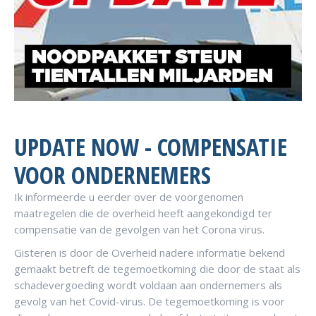
UPDATE NOW - COMPENSATIE
VOOR ONDERNEMERS
Ik informeerde u eerder over de voorgenomen
maatregelen die de overheid heeft aangekondigd ter
compensatie van de gevolgen van het Corona virus.
Gisteren is door de Overheid nadere informatie bekend
gemaakt betreft de tegemoetkoming die door de staat als
schadevergoeding wordt voldaan aan ondernemers als
gevolg van het Covid-virus. De tegemoetkoming is voor