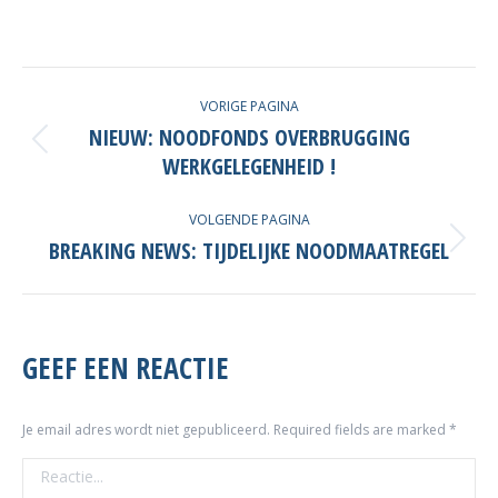
POST
VORIGE PAGINA
NAVIGATION
NIEUW: NOODFONDS OVERBRUGGING
Vorige
WERKGELEGENHEID !
post
VOLGENDE PAGINA
BREAKING NEWS: TIJDELIJKE NOODMAATREGEL
Volgende
post
GEEF EEN REACTIE
Je email adres wordt niet gepubliceerd. Required fields are marked
*
Reactie...