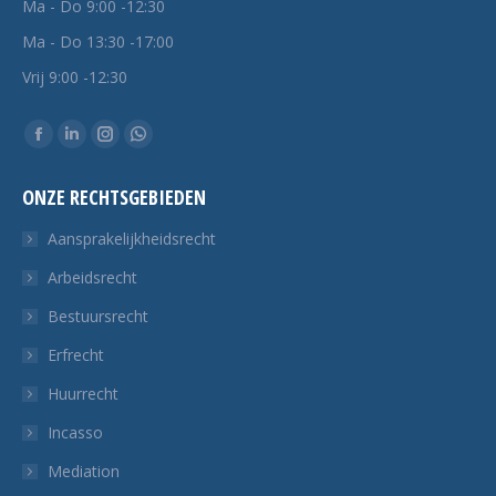
Ma - Do 9:00 -12:30
Ma - Do 13:30 -17:00
Vrij 9:00 -12:30
Vind ons op:
Facebook
Linkedin
Instagram
Whatsapp
pagina
pagina
pagina
pagina
ONZE RECHTSGEBIEDEN
opent
opent
opent
opent
in
in
in
in
Aansprakelijkheidsrecht
een
een
een
een
Arbeidsrecht
nieuw
nieuw
nieuw
nieuw
Bestuursrecht
tabblad
tabblad
tabblad
tabblad
Erfrecht
Huurrecht
Incasso
Mediation