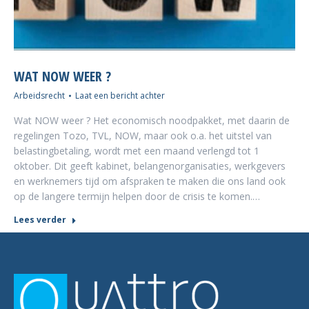
WAT NOW WEER ?
Arbeidsrecht
Laat een bericht achter
Wat NOW weer ? Het economisch noodpakket, met daarin de
regelingen Tozo, TVL, NOW, maar ook o.a. het uitstel van
belastingbetaling, wordt met een maand verlengd tot 1
oktober. Dit geeft kabinet, belangenorganisaties, werkgevers
en werknemers tijd om afspraken te maken die ons land ook
op de langere termijn helpen door de crisis te komen.…
Lees verder