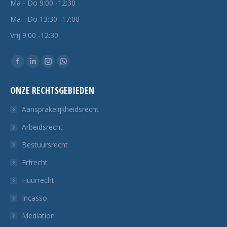
Ma - Do 9:00 -12:30
Ma - Do 13:30 -17:00
Vrij 9:00 -12:30
Vind ons op:
Facebook
Linkedin
Instagram
Whatsapp
pagina
pagina
pagina
pagina
ONZE RECHTSGEBIEDEN
opent
opent
opent
opent
in
in
in
in
Aansprakelijkheidsrecht
een
een
een
een
Arbeidsrecht
nieuw
nieuw
nieuw
nieuw
Bestuursrecht
tabblad
tabblad
tabblad
tabblad
Erfrecht
Huurrecht
Incasso
Mediation