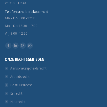
Vr 9:00 -12:30
Telefonische bereikbaarheid
Ma - Do 9:00 -12:30
Ma - Do 13:30 -17:00
Vrij 9:00 -12:30
Vind ons op:
Facebook
Linkedin
Instagram
Whatsapp
pagina
pagina
pagina
pagina
ONZE RECHTSGEBIEDEN
opent
opent
opent
opent
in
in
in
in
Aansprakelijkheidsrecht
een
een
een
een
Arbeidsrecht
nieuw
nieuw
nieuw
nieuw
Bestuursrecht
tabblad
tabblad
tabblad
tabblad
Erfrecht
Huurrecht