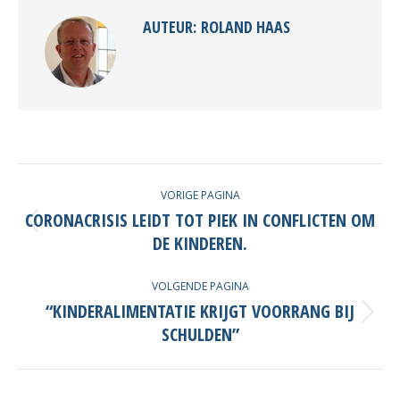
AUTEUR:
ROLAND HAAS
POST
VORIGE PAGINA
NAVIGATION
CORONACRISIS LEIDT TOT PIEK IN CONFLICTEN OM
Vorige
DE KINDEREN.
post
VOLGENDE PAGINA
“KINDERALIMENTATIE KRIJGT VOORRANG BIJ
Volgende
SCHULDEN”
post