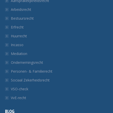
Aansprakelijkheidsrecht
een
een
een
een
Arbeidsrecht
nieuw
nieuw
nieuw
nieuw
Bestuursrecht
tabblad
tabblad
tabblad
tabblad
Erfrecht
Huurrecht
Incasso
Mediation
Ondernemingsrecht
Personen- & Familierecht
Sociaal Zekerheidsrecht
VSO-check
VvE-recht
BLOG