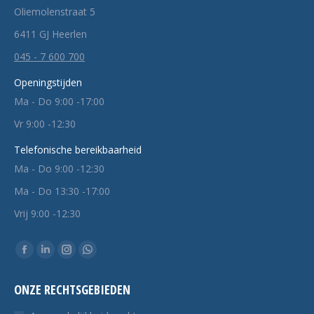
Oliemolenstraat 5
6411 GJ Heerlen
045 - 7 600 700
Openingstijden
Ma - Do 9:00 -17:00
Vr 9:00 -12:30
Telefonische bereikbaarheid
Ma - Do 9:00 -12:30
Ma - Do 13:30 -17:00
Vrij 9:00 -12:30
Vind ons op:
Facebook
Linkedin
Instagram
Whatsapp
pagina
pagina
pagina
pagina
ONZE RECHTSGEBIEDEN
opent
opent
opent
opent
in
in
in
in