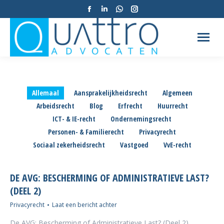
Facebook
Linkedin
Whatsapp
Instagram
pagina
pagina
pagina
pagina
opent
opent
opent
opent
in
in
in
in
een
een
een
een
nieuw
nieuw
nieuw
nieuw
tabblad
tabblad
tabblad
tabblad
Allemaal
Aansprakelijkheidsrecht
Algemeen
Arbeidsrecht
Blog
Erfrecht
Huurrecht
ICT- & IE-recht
Ondernemingsrecht
Personen- & Familierecht
Privacyrecht
Sociaal zekerheidsrecht
Vastgoed
VvE-recht
DE AVG: BESCHERMING OF ADMINISTRATIEVE LAST?
(DEEL 2)
Privacyrecht
Laat een bericht achter
De AVG: Bescherming of Administratieve Last? (Deel 2)